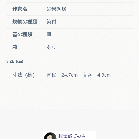
作家名
妙泉陶房
焼物の種類
染付
器の種類
皿
箱
あり
SIZE
(cm)
寸法（約）
直径：24.7cm 高さ：4.9cm