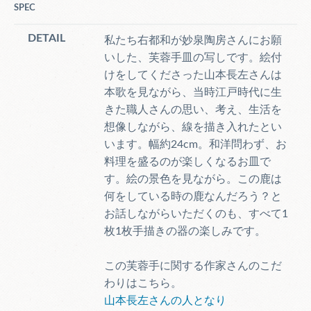
SPEC
DETAIL
私たち右都和が妙泉陶房さんにお願
いした、芙蓉手皿の写しです。絵付
けをしてくださった山本長左さんは
本歌を見ながら、当時江戸時代に生
きた職人さんの思い、考え、生活を
想像しながら、線を描き入れたとい
います。幅約24cm。和洋問わず、お
料理を盛るのが楽しくなるお皿で
す。絵の景色を見ながら。この鹿は
何をしている時の鹿なんだろう？と
お話しながらいただくのも、すべて1
枚1枚手描きの器の楽しみです。
この芙蓉手に関する作家さんのこだ
わりはこちら。
山本長左さんの人となり