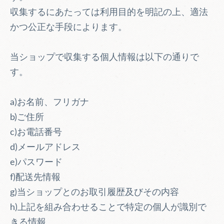
収集するにあたっては利用目的を明記の上、適法
かつ公正な手段によります。
当ショップで収集する個人情報は以下の通りで
す。
a)お名前、フリガナ
b)ご住所
c)お電話番号
d)メールアドレス
e)パスワード
f)配送先情報
g)当ショップとのお取引履歴及びその内容
h)上記を組み合わせることで特定の個人が識別で
きる情報