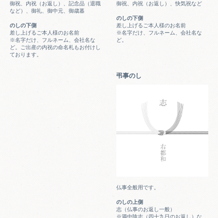
御祝、内祝（お返し）、記念品（退職
御祝、内祝（お返し）、快気祝など
など）、御礼、御中元、御歳暮
のしの下側
のしの下側
差し上げるご本人様のお名前
差し上げるご本人様のお名前
※名字だけ、フルネーム、会社名な
※名字だけ、フルネーム、会社名な
ど。
ど。ご出産の内祝の命名札もお付けし
ております。
弔事のし
仏事全般用です。
のしの上側
志（仏事のお返し一般）
※満中陰志（四十九日のお返し）な