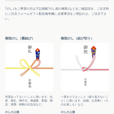
｢のし｣をご希望の方は下記掲載｢のし紙の種類｣などをご確認頂き、ご注文時
にご注文フォームギフト配送備考欄に 必要事項をご明記の上、ご注文下さ
い。
御祝のし（蝶結び）
御祝のし（結び切り）
何度あってもいいことに使います。出
一度きりでよいこと（繰り返さないこ
産、御礼、御中元、御歳暮、新築、開
と）に使います。結婚、お見舞い（そ
店、退職・移動の記念品など。
のお返しも）など。
のしの上側
のしの上側