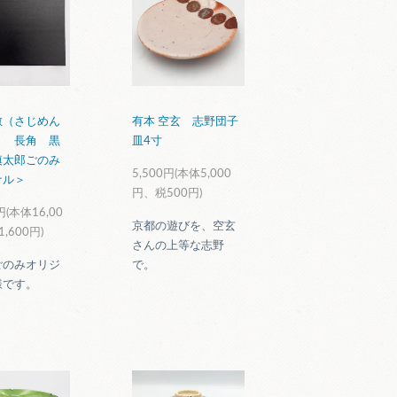
敷（さじめん
有本 空玄 志野団子
） 長角 黒
皿4寸
慎太郎ごのみ
5,500円(本体5,000
ナル＞
円、税500円)
円(本体16,00
京都の遊びを、空玄
,600円)
さんの上等な志野
ごのみオリジ
で。
様です。