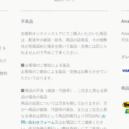
不良品
Ama
右都和オンラインストアにてご購入いただいた商品
Am
は、配送中の破損・紛失、商品の誤発送、その他弊
方法
社が別途認めた場合を除いて返品・交換には応じら
】
を
れませんので予めご了承ください。
ク
上げ
お客様のご都合による返品
お客様のご都合による返品・交換はお断りさせてい
手数料
ただいております。
商
商品の不良（破損・汚損等）、ご注文と異なる商
品の場合の返品
商品の品質については万全を期しておりますが、万
が一商品が破損、汚損等の場合、またはご注文と異
なる場合は原則として商品到着日より3日以内に
お
問い合わせフォーム
又はお電話にてご連絡くださ
い。佐川急便の着払い（弊社負担）にてご返送いた