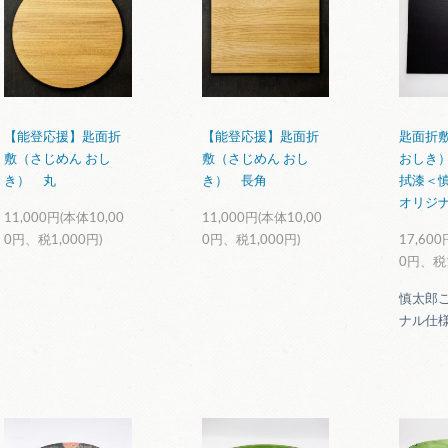
【能登応援】匙面折
【能登応援】匙面折
匙面折
敷（さじめん おし
敷（さじめん おし
おしき
き） 丸
き） 長角
拭漆＜
オリジ
11,000円(本体10,00
11,000円(本体10,00
0円、税1,000円)
0円、税1,000円)
17,600
0円、税1
慎太郎
ナル仕