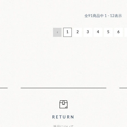
全
91
商品中
1 - 12
表示
1
2
3
4
5
6
グガイド
RETURN
返品について