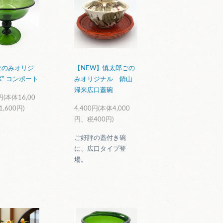
ごのみオリジ
【NEW】慎太郎ごの
K” コンポート
みオリジナル 錆山
帰来広口蓋碗
円(本体16,00
,600円)
4,400円(本体4,000
円、税400円)
ご好評の蓋付き碗
に、広口タイプ登
場。