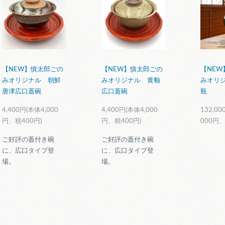
【NEW】慎太郎ごの
【NEW】慎太郎ごの
【NEW
みオリジナル 朝鮮
みオリジナル 黄釉
みオリジ
唐津広口蓋碗
広口蓋碗
瓶
4,400円(本体4,000
4,400円(本体4,000
132,00
円、税400円)
円、税400円)
000円、
ご好評の蓋付き碗
ご好評の蓋付き碗
に、広口タイプ登
に、広口タイプ登
場。
場。