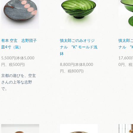
有本 空玄 志野団子
慎太郎ごのみオリジ
慎太郎
皿4寸（鼠）
ナル “K” モールド浅
ナル “
鉢
5,500円(本体5,000
17,600
円、税500円)
8,800円(本体8,000
0円、税1
円、税800円)
京都の遊びを、空玄
さんの上等な志野
で。