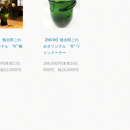
】慎太郎ごの
【NEW】慎太郎ごの
ナル “K” 梅
みオリジナル “K” ワ
インクーラー
0円(本体120,
286,000円(本体260,
税12,000円)
000円、税26,000円)