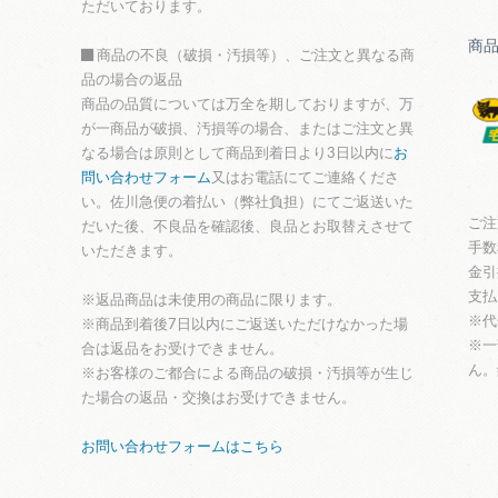
ただいております。
商
商品の不良（破損・汚損等）、ご注文と異なる商
品の場合の返品
商品の品質については万全を期しておりますが、万
が一商品が破損、汚損等の場合、またはご注文と異
なる場合は原則として商品到着日より3日以内に
お
問い合わせフォーム
又はお電話にてご連絡くださ
い。佐川急便の着払い（弊社負担）にてご返送いた
ご注
だいた後、不良品を確認後、良品とお取替えさせて
手数
いただきます。
金引
支払
※返品商品は未使用の商品に限ります。
※代
※商品到着後7日以内にご返送いただけなかった場
※一
合は返品をお受けできません。
ん。
※お客様のご都合による商品の破損・汚損等が生じ
た場合の返品・交換はお受けできません。
お問い合わせフォームはこちら