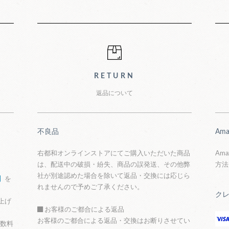
グガイド
RETURN
返品について
不良品
Ama
右都和オンラインストアにてご購入いただいた商品
Am
は、配送中の破損・紛失、商品の誤発送、その他弊
方法
社が別途認めた場合を除いて返品・交換には応じら
】
を
れませんので予めご了承ください。
ク
上げ
お客様のご都合による返品
お客様のご都合による返品・交換はお断りさせてい
手数料