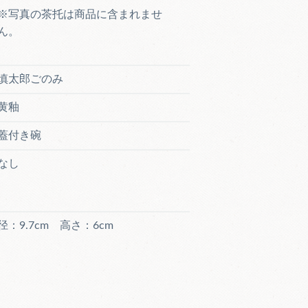
※写真の茶托は商品に含まれませ
ん。
慎太郎ごのみ
黄釉
蓋付き碗
なし
径：9.7cm 高さ：6cm