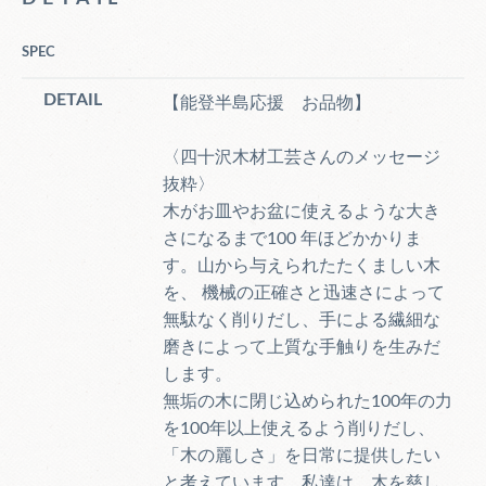
SPEC
DETAIL
【能登半島応援 お品物】
〈四十沢木材工芸さんのメッセージ
抜粋〉
木がお皿やお盆に使えるような大き
さになるまで100 年ほどかかりま
す。山から与えられたたくましい木
を、 機械の正確さと迅速さによって
無駄なく削りだし、手による繊細な
磨きによって上質な手触りを生みだ
します。
​無垢の木に閉じ込められた100年の力
を100年以上使えるよう削りだし、
「木の麗しさ」を日常に提供したい
と考えています。私達は、木を慈し