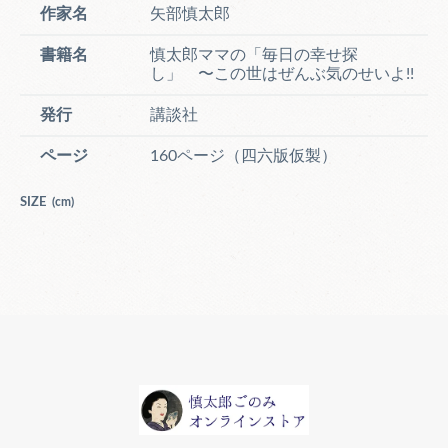
作家名
矢部慎太郎
書籍名
慎太郎ママの「毎日の幸せ探
し」 〜この世はぜんぶ気のせいよ!!
発行
講談社
ページ
160ページ（四六版仮製）
SIZE
(cm)