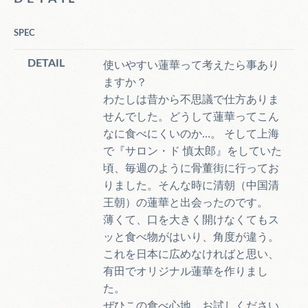
SPEC
DETAIL
使いやすい蓮華って考えたら事あり
ますか？
わたしは昔から不思議で仕方ありま
せんでした。どうして蓮華ってこん
なに食べにくいのか…。 そして上海
で『サロン・ド 慎太郎』をしていた
頃、毎週のように骨董街に行ってお
りました。そんな時に清朝（中国清
王朝）の蓮華と出会ったのです。
薄くて、口を大きく開けなくてもス
ッと食べ物がはいり、角度が違う。
これを日本に広めなければと思い、
有田でオリジナル蓮華を作りまし
た。
ぜひこの食べ心地、お試しください