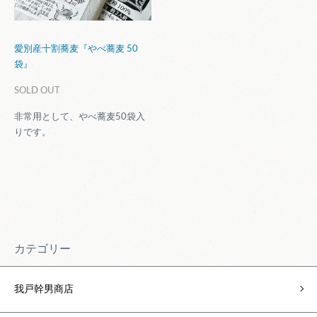
愛別産十割蕎麦『やべ蕎麦 50
袋』
SOLD OUT
非常用として、やべ蕎麦50袋入
りです。
カテゴリー
我戸幹男商店