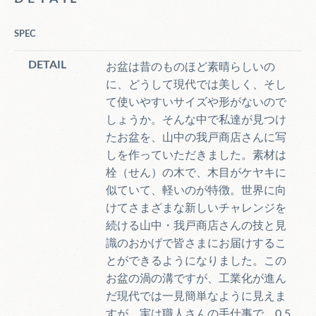
SPEC
DETAIL
お盆は昔のものほど素晴らしいの
に、どうして現代では美しく、そし
て使いやすいサイズや形がないので
しょうか。そんな中で私達が見つけ
たお盆を、山中の我戸商店さんに写
しを作っていただきました。素材は
栓（せん）の木で、木目がケヤキに
似ていて、軽いのが特徴。世界に向
けてさまざまな新しいチャレンジを
続ける山中・我戸商店さんの技と見
識のおかげで皆さまにお届けするこ
とができるようになりました。この
お盆の渦の溝ですが、工業化が進ん
だ現代では一見簡単なように見えま
すが、実は職人さんの手仕事で、0.5