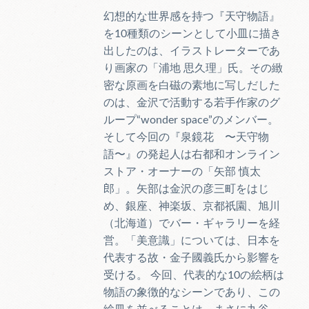
幻想的な世界感を持つ『天守物語』
を10種類のシーンとして小皿に描き
出したのは、イラストレーターであ
り画家の「浦地 思久理」氏。その緻
密な原画を白磁の素地に写しだした
のは、金沢で活動する若手作家のグ
ループ“wonder space”のメンバー。
そして今回の『泉鏡花 〜天守物
語〜』の発起人は右都和オンライン
ストア・オーナーの「矢部 慎太
郎」。矢部は金沢の彦三町をはじ
め、銀座、神楽坂、京都祇園、旭川
（北海道）でバー・ギャラリーを経
営。「美意識」については、日本を
代表する故・金子國義氏から影響を
受ける。 今回、代表的な10の絵柄は
物語の象徴的なシーンであり、この