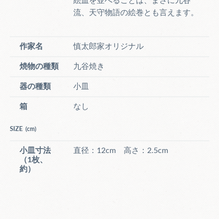
絵皿を並べることは、まさに九谷
流、天守物語の絵巻とも言えます。
作家名
慎太郎家オリジナル
焼物の種類
九谷焼き
器の種類
小皿
箱
なし
SIZE
(cm)
小皿寸法
直径：12cm 高さ：2.5cm
（1枚、
約）