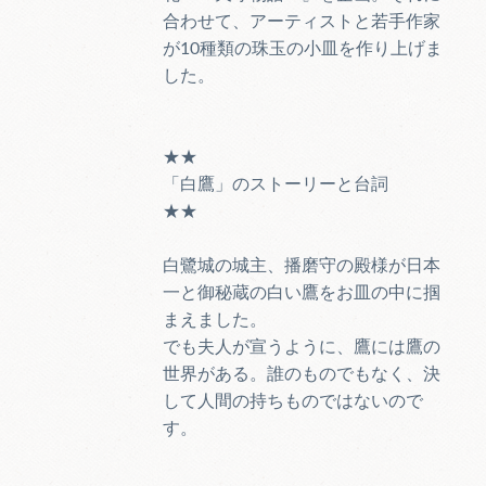
合わせて、アーティストと若手作家
が10種類の珠玉の小皿を作り上げま
した。
★★
「白鷹」のストーリーと台詞
★★
白鷺城の城主、播磨守の殿様が日本
一と御秘蔵の白い鷹をお皿の中に掴
まえました。
でも夫人が宣うように、鷹には鷹の
世界がある。誰のものでもなく、決
して人間の持ちものではないので
す。