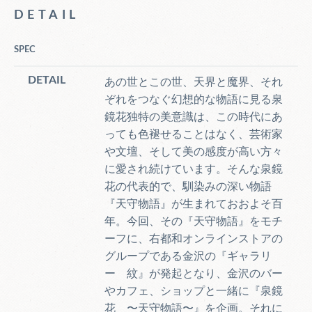
DETAIL
SPEC
DETAIL
あの世とこの世、天界と魔界、それ
ぞれをつなぐ幻想的な物語に見る泉
鏡花独特の美意識は、この時代にあ
っても色褪せることはなく、芸術家
や文壇、そして美の感度が高い方々
に愛され続けています。そんな泉鏡
花の代表的で、馴染みの深い物語
『天守物語』が生まれておおよそ百
年。今回、その『天守物語』をモチ
ーフに、右都和オンラインストアの
グループである金沢の『ギャラリ
ー 紋』が発起となり、金沢のバー
やカフェ、ショップと一緒に『泉鏡
花 〜天守物語〜』を企画。それに