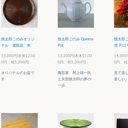
慎太郎ごのみオリジ
慎太郎ごのみ Queens
慎太郎
ナル 盛筋盆 朱
Pot
塗 片口
13,200円(本体12,00
13,200円(本体12,00
14,300
0円、税1,200円)
0円、税1,200円)
0円、税1
オリジナルのお盆で
陶芸家 村上雄一氏
見て楽
す
と矢部慎太郎の夢の
楽しい
一歩。