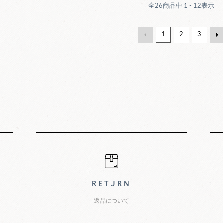
全
26
商品中
1 - 12
表示
1
2
3
グガイド
RETURN
返品について