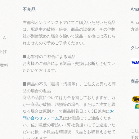
不良品
Ama
右都和オンラインストアにてご購入いただいた商品
Am
は、配送中の破損・紛失、商品の誤発送、その他弊
方法
社が別途認めた場合を除いて返品・交換には応じら
】
を
れませんので予めご了承ください。
ク
上げ
お客様のご都合による返品
お客様のご都合による返品・交換はお断りさせてい
手数料
ただいております。
商
商品の不良（破損・汚損等）、ご注文と異なる商
品の場合の返品
商品の品質については万全を期しておりますが、万
が一商品が破損、汚損等の場合、またはご注文と異
なる場合は原則として商品到着日より3日以内に
お
問い合わせフォーム
又はお電話にてご連絡くださ
い。佐川急便の着払い（弊社負担）にてご返送いた
ご注
だいた後、不良品を確認後、良品とお取替えさせて
手数
いただきます。