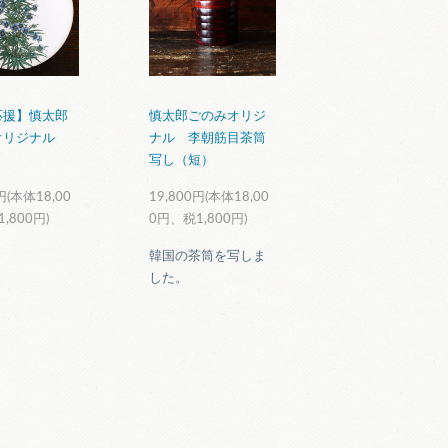
応援】慎太郎
慎太郎ごのみオリジ
オリジナル
ナル 李朝筋目茶筒
写し（短）
円(本体18,00
19,800円(本体18,00
,800円)
0円、税1,800円)
韓国の茶筒を写しま
した。