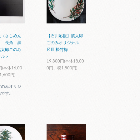
敷（さじめん
【石川応援】慎太郎
） 長角 黒
ごのみオリジナル
慎太郎ごのみ
尺皿 松竹梅
ナル＞
19,800円(本体18,00
円(本体16,00
0円、税1,800円)
,600円)
ごのみオリジ
様です。