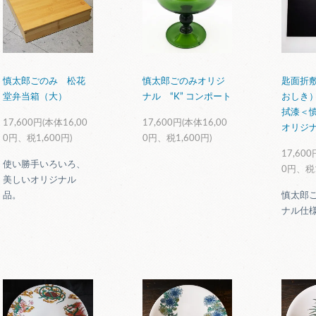
慎太郎ごのみ 松花
慎太郎ごのみオリジ
匙面折
堂弁当箱（大）
ナル “K” コンポート
おしき
拭漆＜
17,600円(本体16,00
17,600円(本体16,00
オリジ
0円、税1,600円)
0円、税1,600円)
17,600
使い勝手いろいろ、
0円、税1
美しいオリジナル
品。
慎太郎
ナル仕