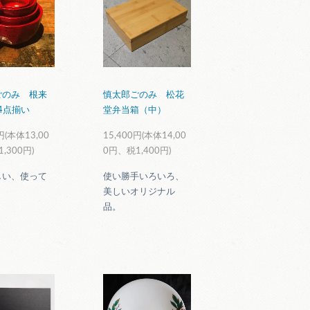
ごのみ 根来
慎太郎ごのみ 松花
 4点揃い
堂弁当箱（中）
円(本体13,00
15,400円(本体14,00
,300円)
0円、税1,400円)
しい、使って
使い勝手いろいろ、
。
美しいオリジナル
品。