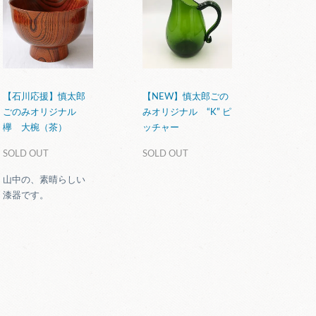
【石川応援】慎太郎
【NEW】慎太郎ごの
ごのみオリジナル
みオリジナル “K” ピ
欅 大椀（茶）
ッチャー
SOLD OUT
SOLD OUT
山中の、素晴らしい
漆器です。