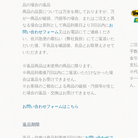
品の場合の返品
商品の品質については万全を期しておりますが、万
が一商品が破損、汚損等の場合、またはご注文と異
なる場合は原則として商品到着日より3日以内に
お
問い合わせフォーム
又はお電話にてご連絡くださ
い。佐川急便の着払い（弊社負担）にてご返送いた
ご注
だいた後、不良品を確認後、良品とお取替えさせて
手数
いただきます。
金引
支払
※返品商品は未使用の商品に限ります。
※代
※商品到着後7日以内にご返送いただけなかった場
※一
合は返品をお受けできません。
ん。
※お客様のご都合による商品の破損・汚損等が生じ
た場合の返品・交換はお受けできません。
お問い合わせフォームはこちら
返品期限
返品・交換は商品到着後3日以内に
お問い合わせフ