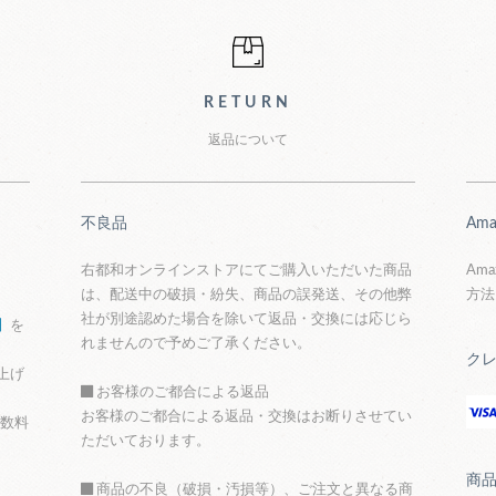
グガイド
RETURN
返品について
不良品
Ama
右都和オンラインストアにてご購入いただいた商品
Am
は、配送中の破損・紛失、商品の誤発送、その他弊
方法
社が別途認めた場合を除いて返品・交換には応じら
】
を
れませんので予めご了承ください。
ク
上げ
お客様のご都合による返品
お客様のご都合による返品・交換はお断りさせてい
手数料
ただいております。
商
商品の不良（破損・汚損等）、ご注文と異なる商