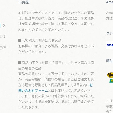
不良品
Ama
右都和オンラインストアにてご購入いただいた商品
Am
は、配送中の破損・紛失、商品の誤発送、その他弊
方法
社が別途認めた場合を除いて返品・交換には応じら
】
を
れませんので予めご了承ください。
ク
上げ
お客様のご都合による返品
お客様のご都合による返品・交換はお断りさせてい
手数料
ただいております。
商
商品の不良（破損・汚損等）、ご注文と異なる商
品の場合の返品
商品の品質については万全を期しておりますが、万
が一商品が破損、汚損等の場合、またはご注文と異
なる場合は原則として商品到着日より3日以内に
お
問い合わせフォーム
又はお電話にてご連絡くださ
い。佐川急便の着払い（弊社負担）にてご返送いた
ご注
だいた後、不良品を確認後、良品とお取替えさせて
手数
いただきます。
金引