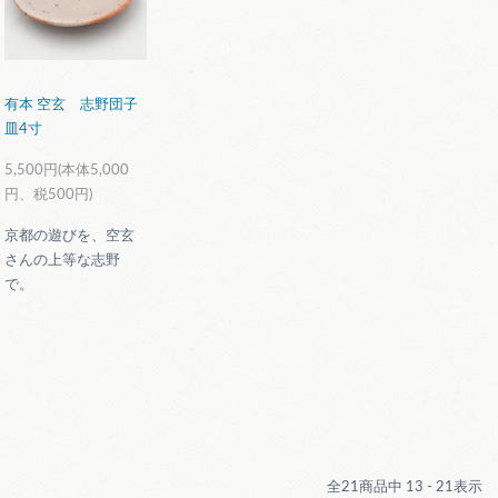
有本 空玄 志野団子
皿4寸
5,500円(本体5,000
円、税500円)
京都の遊びを、空玄
さんの上等な志野
で。
全
21
商品中
13 - 21
表示