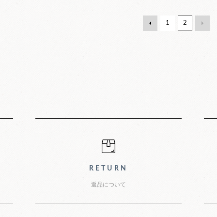
1
2
グガイド
RETURN
返品について