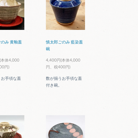
のみ 黄釉蓋
慎太郎ごのみ 藍染蓋
碗
(本体4,000
4,400円(本体4,000
00円)
円、税400円)
うお手頃な蓋
数が揃うお手頃な蓋
。
付き碗。