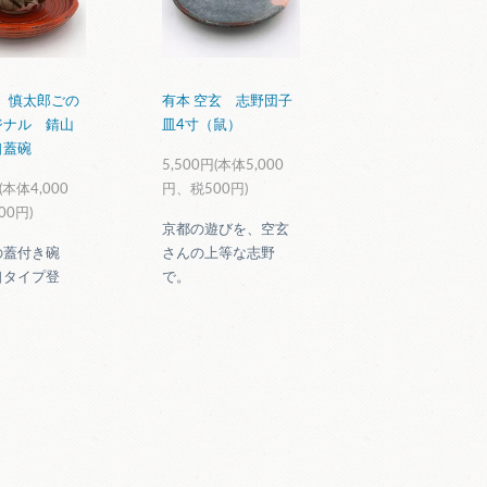
】慎太郎ごの
有本 空玄 志野団子
ジナル 錆山
皿4寸（鼠）
口蓋碗
5,500円(本体5,000
(本体4,000
円、税500円)
00円)
京都の遊びを、空玄
の蓋付き碗
さんの上等な志野
口タイプ登
で。