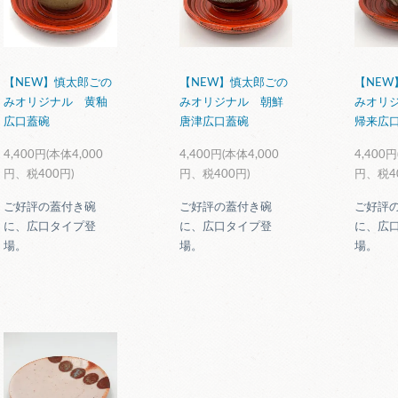
【NEW】慎太郎ごの
【NEW】慎太郎ごの
【NEW
みオリジナル 黄釉
みオリジナル 朝鮮
みオリ
広口蓋碗
唐津広口蓋碗
帰来広
4,400円(本体4,000
4,400円(本体4,000
4,400円
円、税400円)
円、税400円)
円、税4
ご好評の蓋付き碗
ご好評の蓋付き碗
ご好評
に、広口タイプ登
に、広口タイプ登
に、広
場。
場。
場。